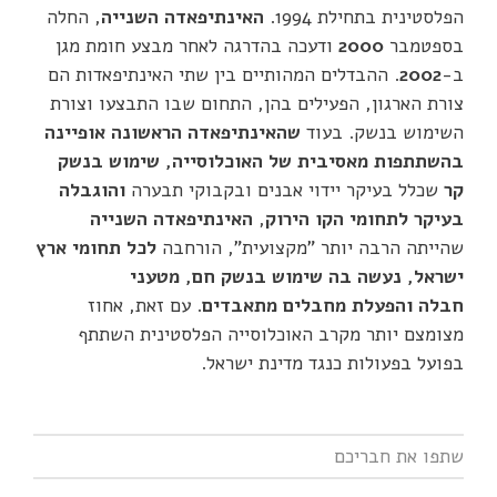
הפלסטינית בתחילת 1994.
האינתיפאדה השנייה
, החלה
בספטמבר
2000
ודעכה בהדרגה לאחר מבצע חומת מגן
ב-
2002
. ההבדלים המהותיים בין שתי האינתיפאדות הם
צורת הארגון, הפעילים בהן, התחום שבו התבצעו וצורת
השימוש בנשק. בעוד
שהאינתיפאדה הראשונה אופיינה
בהשתתפות מאסיבית של האוכלוסייה, שימוש בנשק
קר
שכלל בעיקר יידוי אבנים ובקבוקי תבערה
והוגבלה
בעיקר לתחומי הקו הירוק
,
האינתיפאדה השנייה
שהייתה הרבה יותר "מקצועית", הורחבה
לכל תחומי ארץ
ישראל, נעשה בה שימוש בנשק חם, מטעני
חבלה והפעלת מחבלים מתאבדים
. עם זאת, אחוז
מצומצם יותר מקרב האוכלוסייה הפלסטינית השתתף
בפועל בפעולות כנגד מדינת ישראל.