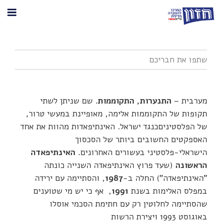
מערבית –
התנערות, התקוממות
. שם שניתן לשתי
תקופות של התקוממות אלימה, מאופיינת במעשי טרור,
של הפלסטיניםכנגד ישראל. האינתיפאדות מהוות את אחד
האספקטים החשובים ביותר של הסכסוך
הישראלי-פלסטיני בעשורים האחרונים.
האינתיפאדה
הראשונה
(שעד פרוץ האינתיפאדה השנייה כונתה
"האינתיפאדה") החלה ב-
1987
, והסתיימה עם ירידה
במפלס האלימות בשנת
1991
, אף כי יש מי שטוענים
שהסתיימה לחלוטין רק עם חתימת הסכמי אוסלו
באוגוסט 1993 ויצירת הרשות