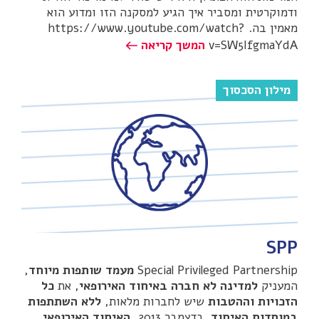
ודמוקרטית ומסביר איך הגיע למסקנה הזו ומדוע הוא
מאמין בה. https://www.youtube.com/watch?
v=SW5IfgmaYdA
המשך קריאה
מילון הסכסוך
SPP
Special Privileged Partnership
מעמד שותפות מיוחד
,
המעניק
למדינה לא חברה באיחוד האירופאי
, את
כל
הזכויות וההטבות
שיש לחברות מלאות,
ללא השתתפות
במוסדות האיחוד
. בדצמבר 2013,
האיחוד האירופאי