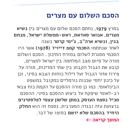
הסכם השלום עם מצרים
במרץ
1979
, נחתם הסכם שלום עם מצרים בין
נשיא
מצרים, אנואר סאדאת, ראש-ממשלת ישראל, מנחם
בגין, ונשיא ארה"ב, ג'ימי קרטר
כשנה
לאחר שנחתמו
הסכמי קמפ דייויד (1978)
אשר היו
הסכמי מסגרת לשלום במזרח התיכון . הסכם השלום
מורה על סיום מצב המלחמה בין ישראל למצרים,
קובע את הגבול הקבוע בין שתי המדינות, מורה על
פירוז אזור הגבול ועל דילול כוחות הצבא בסיני, וכן
על כינון יחסי שכנות נורמליים כמקובל במשפט
הבינלאומי. כמו כן מורה ההסכם על הקמת כוח צבאי
רב-לאומי שיפקח על ביצוע ההסכם בסיני. ההסכם
מכיל נספח העוסק במתן שלטון עצמי לפלסטינים
ברצועת עזה ובגדה המערבית. נספח זה הוא
החלק
היחיד בהסכם שלא יושם
בסופו של דבר.
המשך קריאה