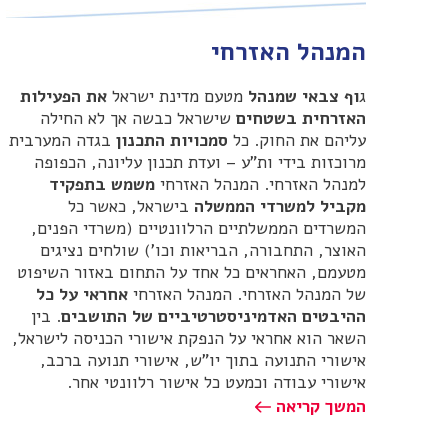
המנהל האזרחי
ג
וף צבאי שמנהל
מטעם מדינת ישראל
את הפעילות
האזרחית בשטחים
שישראל כבשה אך לא החילה
עליהם את החוק. כל
סמכויות התכנון
בגדה המערבית
מרוכזות בידי ות"ע – ועדת תכנון עליונה, הכפופה
למנהל האזרחי. המנהל האזרחי
משמש בתפקיד
מקביל למשרדי הממשלה
בישראל, כאשר כל
המשרדים הממשלתיים הרלוונטיים (משרדי הפנים,
האוצר, התחבורה, הבריאות וכו') שולחים נציגים
מטעמם, האחראים כל אחד על התחום באזור השיפוט
של המנהל האזרחי. המנהל האזרחי
אחראי על כל
ההיבטים האדמיניסטרטיביים של התושבים
. בין
השאר הוא אחראי על הנפקת אישורי הכניסה לישראל,
אישורי התנועה בתוך יו"ש, אישורי תנועה ברכב,
אישורי עבודה וכמעט כל אישור רלוונטי אחר.
המשך קריאה