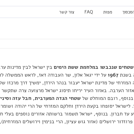
הסכסוך
מפות
FAQ
צור קשר
שטחים שנכבשו במלחמת ששת הימים
בין ישראל לבין מדינות ער
ה בשנת
1967
על ידי יגאל אלון, שר העבודה דאז, לראש הממשלה לוי
ה המזרחי של מדינת ישראל יעבור בנהר הירדן, ימשיך דרך מרכזו של
זור הערבה. באזור העיר יריחו תיסוג ישראל מרצועה צרה שתקשר ב
 בנוסף, רובם המוחלט של
שטחי הגדה המערבית, חבל עזה וסיני 
. לישראל יסופחו בקעת הירדן וחלקם המזרחי של הרי יהודה ושומרו
יע עד חברון. בנוסף, ישראל תשמור ברשותה אזורים נוספים בעלי ח
רוזדור ירושלים (אזור גוש עציון, הרי בנימין וירושלים המזרחית),