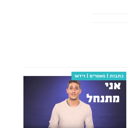
כתבות | מאמרים | וידאו