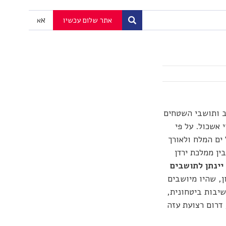
א
אתר שלום עכשיו
א
ב ותושבי השטחים
 אשכול. על פי
 ים המלח ולאורך
ין ממלכת ירדן
יינתן לתושבים
ן, שהיו מיושבים
שיבות ביטחונית,
 דרום רצועת עזה