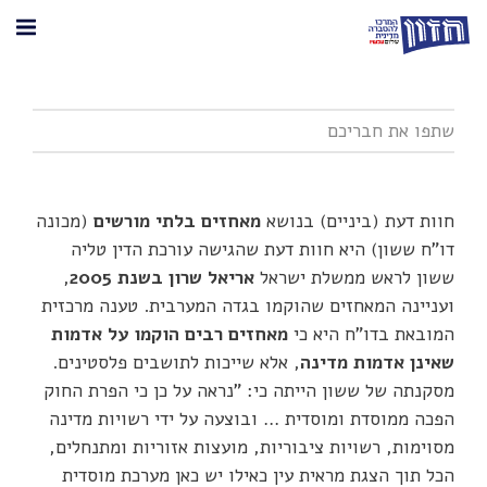
חוות דעת (ביניים) בנושא
מאחזים בלתי מורשים
(מכונה
דו"ח ששון) היא חוות דעת שהגישה עורכת הדין טליה
ששון לראש ממשלת ישראל
אריאל שרון בשנת 2005
,
ועניינה המאחזים שהוקמו בגדה המערבית. טענה מרכזית
המובאת בדו"ח היא כי
מאחזים רבים הוקמו על אדמות
שאינן אדמות מדינה
, אלא שייכות לתושבים פלסטינים.
מסקנתה של ששון הייתה כי: "נראה על כן כי הפרת החוק
הפכה ממוסדת ומוסדית … ובוצעה על ידי רשויות מדינה
מסוימות, רשויות ציבוריות, מועצות אזוריות ומתנחלים,
הכל תוך הצגת מראית עין כאילו יש כאן מערכת מוסדית