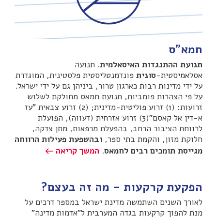
חמא"ס
תנועת ההתנגדות האיסאלמית
. תנועה
אסלאמיסטית-
סונית
פונדמנטליסטית פלסטינית, המוגדרת
על ידי מדינות רבות כארגון טרור, ביניהן גם על ידי ישראל.
על פי הצהרות פומביות, תנועת חמאס מחולקת לשלוש
זרועות: (1) זרוע פוליטית-מדינית; (2) זרוע צבאית "עז
א-דין אל קאסם"(3) זרוע אזרחית (דעווה), הפועלת
לרווחת הציבור הרחב, בהפעלת מרפאות, מתן צדקה,
חלוקת מזון, והקמת בתי ספר,
ובהשפעת פעילות הרווחה
מגייסת תומכים רבים לחמאס
.
המשך קריאה
הפקעת קרקעות – מה זה בעצם?
לאורך השנים השתמשה מדינת ישראל במספר דרכים על
מנת להפוך קרקעות בגדה המערבית ל"אדמות מדינה"