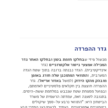
גדר ההפרדה
מכשול פיזי ש
בחלקו חומת בטון ובחלקו האחר גדר
המכילה אמצעי ניטור אלקטרוניים
(גדר
אינדיקטיבית). הגדר נבנתה ברובה בתוך שטח הגדה
המערבית, ו
התוואי המתוכנן שלה חורג באופן
מובהק מהקו הירוק
(למשל
באזור אריאל
). גדר
ההפרדה חוצצת בין חקלאים פלסטיניים לאדמתם,
ובפועל מספחת שטח שנכבש במלחמת ששת-הימים.
בתגובה לטענה זאת, עמדתה הרשמית של משרד
הביטחון היא: "התוואי נרבע על-סמך שיקולים
ביטחוניים אסטרטגיים. בעתיד, לכשיקבעו הסדרי קבע