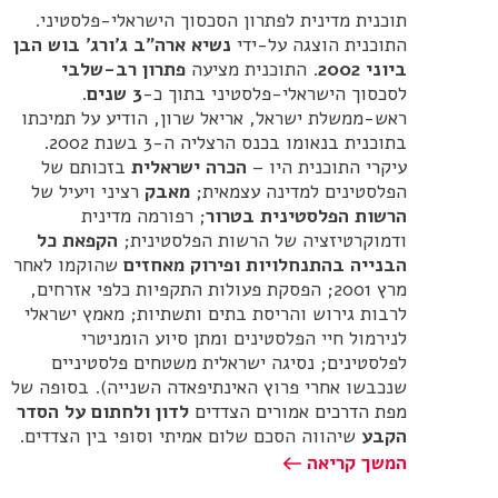
תוכנית מדינית לפתרון הסכסוך הישראלי-פלסטיני.
התוכנית הוצגה על-ידי
נשיא ארה"ב ג'ורג' בוש הבן
ביוני 2002
. התוכנית מציעה
פתרון רב-שלבי
לסכסוך הישראלי-פלסטיני בתוך כ-
3 שנים
.
ראש-ממשלת ישראל, אריאל שרון, הודיע על תמיכתו
בתוכנית בנאומו בכנס הרצליה ה-3 בשנת 2002.
עיקרי התוכנית היו –
הכרה ישראלית
בזכותם של
הפלסטינים למדינה עצמאית;
מאבק
רציני ויעיל של
הרשות הפלסטינית בטרור
; רפורמה מדינית
ודמוקרטיזציה של הרשות הפלסטינית;
הקפאת כל
הבנייה בהתנחלויות ופירוק מאחזים
שהוקמו לאחר
מרץ 2001; הפסקת פעולות התקפיות כלפי אזרחים,
לרבות גירוש והריסת בתים ותשתיות; מאמץ ישראלי
לנירמול חיי הפלסטינים ומתן סיוע הומניטרי
לפלסטינים; נסיגה ישראלית משטחים פלסטיניים
שנכבשו אחרי פרוץ האינתיפאדה השנייה). בסופה של
מפת הדרכים אמורים הצדדים
לדון ולחתום על הסדר
הקבע
שיהווה הסכם שלום אמיתי וסופי בין הצדדים.
המשך קריאה