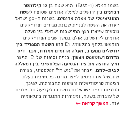
בשמו המלא (East-1) הוא שטח בן
12 קילומטר
רבועים
בין ירושלים למעלה אדומים שסופח ל
שטח
המוניציפלי של מעלה אדומים
. בשנות ה-90 ישראל
ייעדה את השטח לבניית שכונת מגורים ופרוייקטים
נוספים שייצרו רצף התיישבות ישראלי בין מעלה
אדומים לירושלים, אולם במשך שנים הפרוייקטים
הוקפאו בלחץ בינלאומי.
E1 הוא השטח המפריד בין
ירושלים ממערב, מעלה אדומים ממזרח, אבו-דיס
מדרום ושועאפט מצפון
. בנייה וסיפוח של E1 תייצר
חיץ החוצה את ציר הנסיעה הפלסטיני בין רמאללה
לבית-לחם
, ויבתר את "גוש דן" הפלסטיני, בצורה
שתכשיל את הניסיון לייצר מדינה פלסטינית בעלת
רציפות טריטוריאלית ורציפות תחבורתית. לפיכך,
תוכניות בנייה ישראליות נחשבות לקביעה חד-צדדית
של עובדות בשטח, ומעוררות התנגדות בינלאומית
עזה.
המשך קריאה