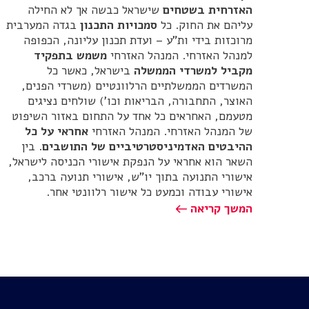
האזרחית בשטחים
שישראל כבשה אך לא החילה
עליהם את החוק. כל
סמכויות התכנון
בגדה המערבית
מרוכזות בידי ות"ע – ועדת תכנון עליונה, הכפופה
למנהל האזרחי. המנהל האזרחי
משמש בתפקיד
מקביל למשרדי הממשלה
בישראל, כאשר כל
המשרדים הממשלתיים הרלוונטיים (משרדי הפנים,
האוצר, התחבורה, הבריאות וכו') שולחים נציגים
מטעמם, האחראים כל אחד על התחום באזור השיפוט
של המנהל האזרחי. המנהל האזרחי
אחראי על כל
ההיבטים האדמיניסטרטיביים של התושבים
. בין
השאר הוא אחראי על הנפקת אישורי הכניסה לישראל,
אישורי התנועה בתוך יו"ש, אישורי תנועה ברכב,
אישורי עבודה וכמעט כל אישור רלוונטי אחר.
המשך קריאה