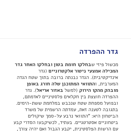
גדר ההפרדה
מכשול פיזי ש
בחלקו חומת בטון ובחלקו האחר גדר
המכילה אמצעי ניטור אלקטרוניים
(גדר
אינדיקטיבית). הגדר נבנתה ברובה בתוך שטח הגדה
המערבית, ו
התוואי המתוכנן שלה חורג באופן
מובהק מהקו הירוק
(למשל
באזור אריאל
). גדר
ההפרדה חוצצת בין חקלאים פלסטיניים לאדמתם,
ובפועל מספחת שטח שנכבש במלחמת ששת-הימים.
בתגובה לטענה זאת, עמדתה הרשמית של משרד
הביטחון היא: "התוואי נרבע על-סמך שיקולים
ביטחוניים אסטרטגיים. בעתיד, לכשיקבעו הסדרי קבע
עם הרשות הפלסטינית, יקבע הגבול ואם יהיה צורך,