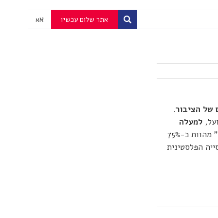
א
אתר שלום עכשיו
א
 של הציבור
.
על,
למעלה
. "אדמות מדינה" מהוות כ-75%
י שהאוכלוסייה הפלסטינית